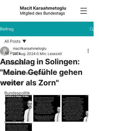
Macit Karaahmetoglu
Mitglied des Bundestags
Beitrag
All Posts
macitkaraahmetoglu
All Posts
28. Aug. 2024
0 Min. Lesezeit
Anschlag in Solingen:
Lokalpolitik
"Meine Gefühle gehen
Soziale Gerechtigkeit
weiter als Zorn"
Wahlkreis
Bundespolitik
Rechtspolitik
Corona
Wohnraum