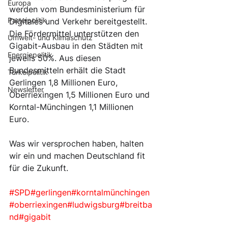
Europa
werden vom Bundesministerium für 
Parteipolitik
Digitales und Verkehr bereitgestellt. 
Die Fördermittel unterstützen den 
Umwelt- und Klimaschutz
Gigabit-Ausbau in den Städten mit 
Energiepolitik
jeweils 50%. Aus diesen 
Bundesmitteln erhält die Stadt 
Türkeipolitik
Gerlingen 1,8 Millionen Euro, 
Newsletter
Oberriexingen 1,5 Millionen Euro und 
Korntal-Münchingen 1,1 Millionen 
Euro. 
Was wir versprochen haben, halten 
wir ein und machen Deutschland fit 
für die Zukunft.
#SPD
#gerlingen
#korntalmünchingen
#oberriexingen
#ludwigsburg
#breitba
nd
#gigabit