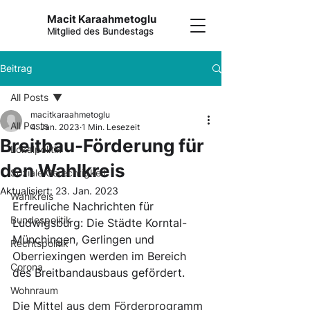
Macit Karaahmetoglu
Mitglied des Bundestags
Beitrag
All Posts
macitkaraahmetoglu
All Posts
4. Jan. 2023
1 Min. Lesezeit
Breitbau-Förderung für
Lokalpolitik
den Wahlkreis
Soziale Gerechtigkeit
Aktualisiert:
23. Jan. 2023
Wahlkreis
Erfreuliche Nachrichten für 
Bundespolitik
Ludwigsburg: Die Städte Korntal-
Münchingen, Gerlingen und 
Rechtspolitik
Oberriexingen werden im Bereich 
Corona
des Breitbandausbaus gefördert. 
Wohnraum
Die Mittel aus dem Förderprogramm 