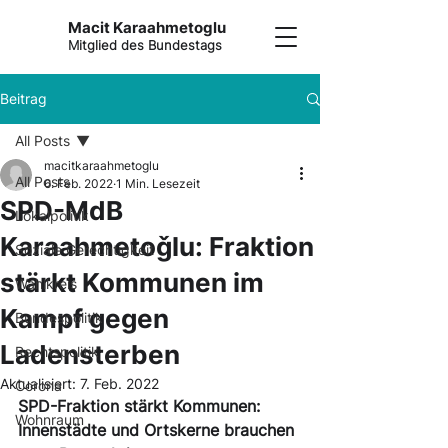
Macit Karaahmetoglu
Mitglied des Bundestags
Beitrag
All Posts
macitkaraahmetoglu
All Posts
6. Feb. 2022
1 Min. Lesezeit
SPD-MdB
Lokalpolitik
Karaahmetoǧlu: Fraktion
Soziale Gerechtigkeit
stärkt Kommunen im
Wahlkreis
Kampf gegen
Bundespolitik
Ladensterben
Rechtspolitik
Aktualisiert:
7. Feb. 2022
Corona
SPD-Fraktion stärkt Kommunen: 
Wohnraum
Innenstädte und Ortskerne brauchen 