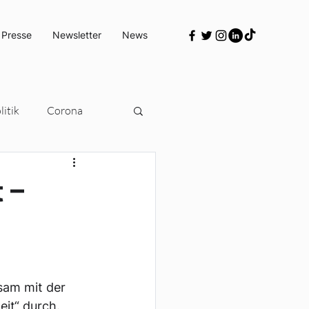
 Presse
Newsletter
News
itik
Corona
Türkeipolitik
 –
am mit der 
it“ durch. 