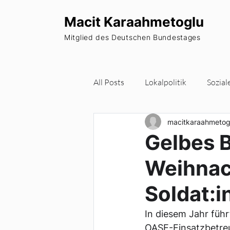
Macit Karaahmetoglu
Mitglied des Deutschen Bundestages
All Posts
Lokalpolitik
Sozial
macitkaraahmetog
Wohnraum
Europa
Pa
Gelbes 
Weihnac
Newsletter
Soldat:i
In diesem Jahr fü
OASE-Einsatzbetreu