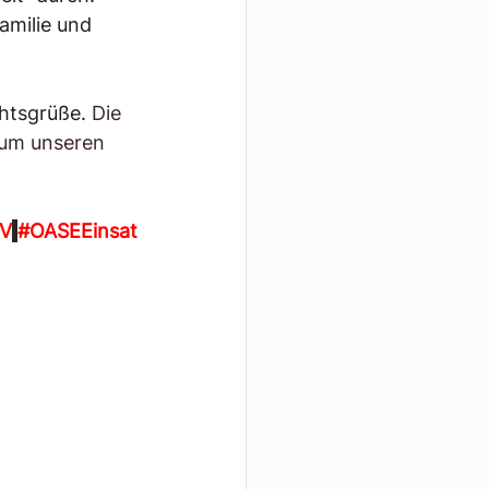
milie und 
htsgrüße.
Die 
 um unseren 
V
#OASEEinsat