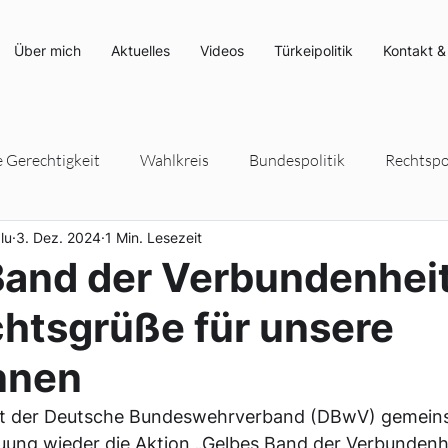
Über mich
Aktuelles
Videos
Türkeipolitik
Kontakt &
e Gerechtigkeit
Wahlkreis
Bundespolitik
Rechtspol
lu
3. Dez. 2024
1 Min. Lesezeit
rteipolitik
Umwelt- und Klimaschutz
Energiepolitik
Band der Verbundenheit
htsgrüße für unsere
nnen
hrt der Deutsche Bundeswehrverband (DBwV) gemeins
ung wieder die Aktion „Gelbes Band der Verbundenhe