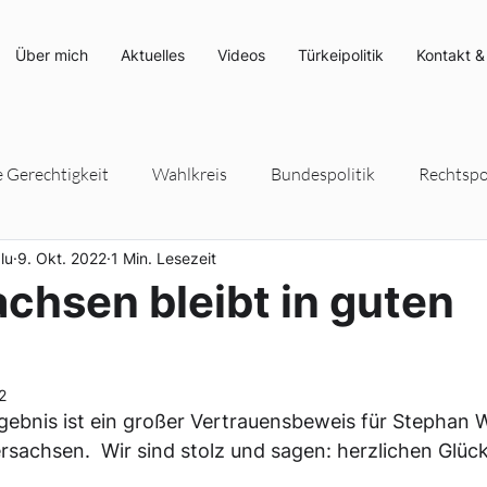
Über mich
Aktuelles
Videos
Türkeipolitik
Kontakt &
e Gerechtigkeit
Wahlkreis
Bundespolitik
Rechtspol
lu
9. Okt. 2022
1 Min. Lesezeit
rteipolitik
Umwelt- und Klimaschutz
Energiepolitik
chsen bleibt in guten
2
ebnis ist ein großer Vertrauensbeweis für Stephan We
sachsen.  Wir sind stolz und sagen: herzlichen Glü