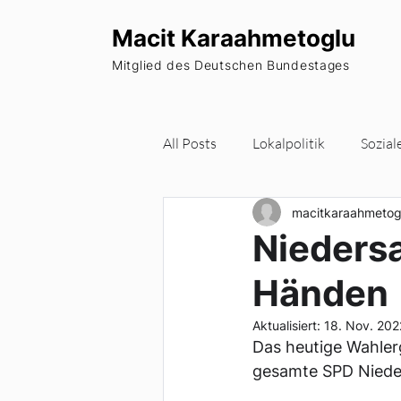
Macit Karaahmetoglu
Mitglied des Deutschen Bundestages
All Posts
Lokalpolitik
Sozial
macitkaraahmetog
Wohnraum
Europa
Pa
Niedersa
Händen
Newsletter
Aktualisiert:
18. Nov. 202
Das heutige Wahlerg
gesamte SPD Nieder