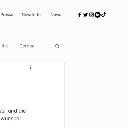
 Presse
Newsletter
News
itik
Corona
Türkeipolitik
il und die 
ckwunsch!