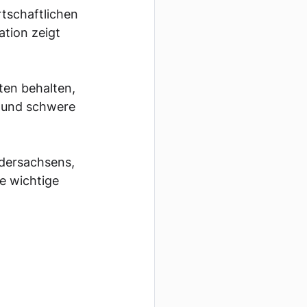
tschaftlichen 
tion zeigt 
en behalten, 
n und schwere 
edersachsens, 
e wichtige 