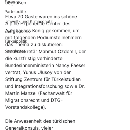
Europa
begrüßen. 
Parteipolitik
Etwa 70 Gäste waren ins schöne 
Umwelt- und Klimaschutz
Alpine Experience Center des 
Autohauses König gekommen, um 
Energiepolitik
mit folgenden Podiumsteilnehmern 
Türkeipolitik
das Thema zu diskutieren: 
Newsletter
Staatssekretär Mahmut Özdemir, der 
die kurzfristig verhinderte 
Bundesinnenministerin Nancy Faeser 
vertrat, Yunus Ulusoy von der 
Stiftung Zentrum für Türkeistudien 
und Integrationsforschung sowie Dr. 
Martin Manzel (Fachanwalt für 
Migrationsrecht und DTG-
Vorstandskollege). 
Die Anwesenheit des türkischen 
Generalkonsuls, vieler 