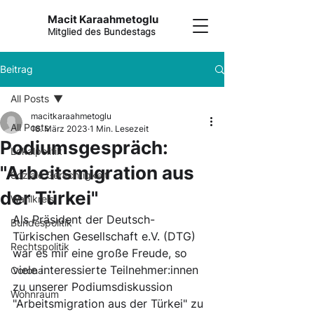
Macit Karaahmetoglu
Mitglied des Bundestags
Beitrag
All Posts
macitkaraahmetoglu
All Posts
18. März 2023
1 Min. Lesezeit
Podiumsgespräch:
Lokalpolitik
"Arbeitsmigration aus
Soziale Gerechtigkeit
der Türkei"
Wahlkreis
Als Präsident der Deutsch-
Bundespolitik
Türkischen Gesellschaft e.V. (DTG) 
Rechtspolitik
war es mir eine große Freude, so 
viele interessierte Teilnehmer:innen 
Corona
zu unserer Podiumsdiskussion 
Wohnraum
"Arbeitsmigration aus der Türkei" zu 