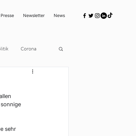
 Presse
Newsletter
News
itik
Corona
Türkeipolitik
llen 
 sonnige 
e sehr 