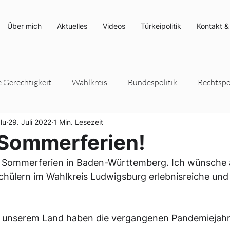
Über mich
Aktuelles
Videos
Türkeipolitik
Kontakt &
e Gerechtigkeit
Wahlkreis
Bundespolitik
Rechtspol
lu
29. Juli 2022
1 Min. Lesezeit
rteipolitik
Umwelt- und Klimaschutz
Energiepolitik
Sommerferien!
 Sommerferien in Baden-Württemberg. Ich wünsche a
chülern im Wahlkreis Ludwigsburg erlebnisreiche und
 unserem Land haben die vergangenen Pandemiejahr