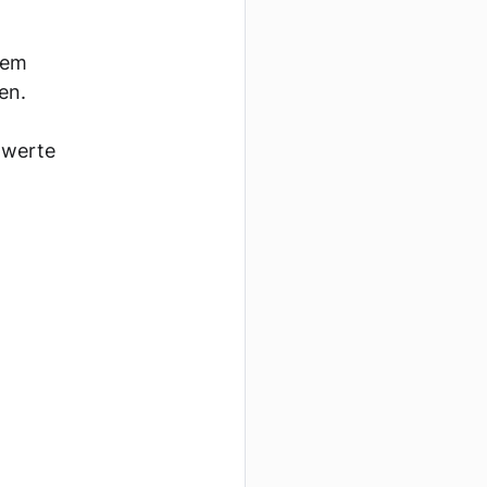
nem 
en. 
hwerte 