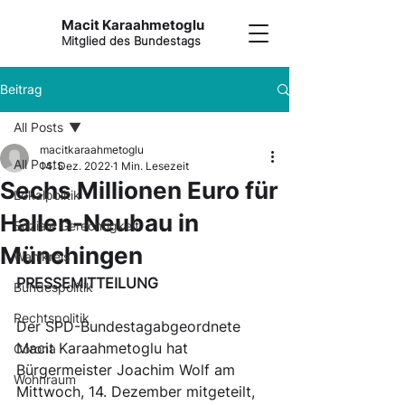
Macit Karaahmetoglu
Mitglied des Bundestags
Beitrag
All Posts
macitkaraahmetoglu
All Posts
14. Dez. 2022
1 Min. Lesezeit
Sechs Millionen Euro für
Lokalpolitik
Hallen-Neubau in
Soziale Gerechtigkeit
Münchingen
Wahlkreis
PRESSEMITTEILUNG
Bundespolitik
Rechtspolitik
Der SPD-Bundestagabgeordnete 
Macit Karaahmetoglu hat 
Corona
Bürgermeister Joachim Wolf am 
Wohnraum
Mittwoch, 14. Dezember mitgeteilt, 