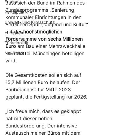
Europa
dass sich der Bund im Rahmen des 
Bundesprogramms „Sanierung 
Parteipolitik
kommunaler Einrichtungen in den 
Umwelt- und Klimaschutz
Bereichen Sport, Jugend und Kultur“ 
mit der 
höchstmöglichen 
Energiepolitik
Fördersumme von sechs
Millionen 
Türkeipolitik
Euro
 am Bau einer Mehrzweckhalle 
Newsletter
im Stadtteil Münchingen beteiligen 
wird. 
Die Gesamtkosten sollen sich auf 
15,7 Millionen Euro belaufen. Der 
Baubeginn ist für Mitte 2023 
geplant, die Fertigstellung für 2026. 
„Ich freue mich, dass es geklappt 
hat mit dieser hohen 
Bundesförderung. Der intensive 
Austausch meiner Büros mit dem 