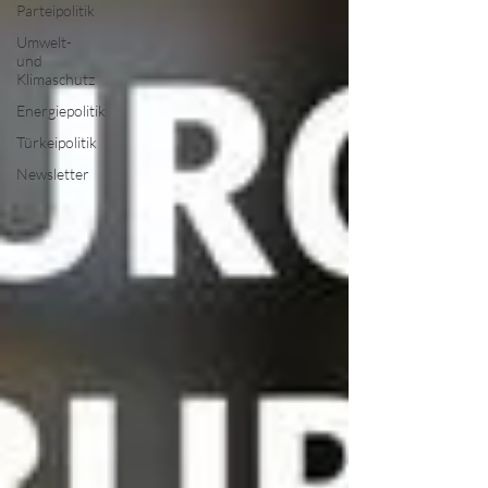
Parteipolitik
Umwelt-
und
Klimaschutz
Energiepolitik
Türkeipolitik
Newsletter