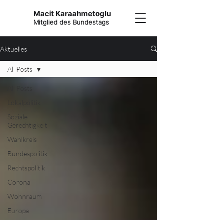
Macit Karaahmetoglu
Mitglied des Bundestags
Aktuelles
All Posts
All Posts
Lokalpolitik
Soziale
Gerechtigkeit
Wahlkreis
Bundespolitik
Rechtspolitik
Corona
Wohnraum
Europa