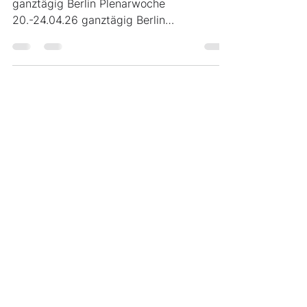
Datum Uhrzeit Ort Thema 13.-17.04.26
ganztägig Berlin Plenarwoche
20.-24.04.26 ganztägig Berlin
Plenarwoche 04.-08.05.26 ganztägig
Berlin Plenarwoche 18.-22.05.2026
ganztägig Berlin Plenarwoche 27.05.2026
17:30 Uhr Ludwigsburg, Scala Offenes
Mikrofon: Mit Isabel Cademartori und
Robin Mesarosch 22.05.2026 19:00 Uhr
Keltensaal Asperg, Marktplatz 2, 71679
Asperg 125 Jahre SPD-Ortsverein Asperg
08.-12.06.2026 ganztägig Berlin
Plenarwoche