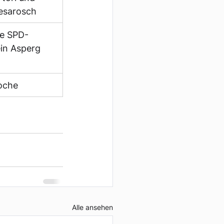
esarosch
re SPD-
in Asperg
oche
Alle ansehen