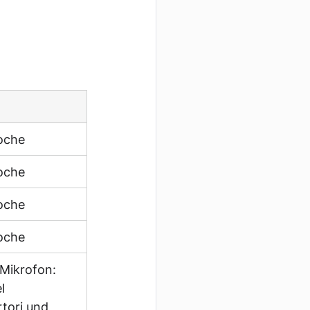
oche
oche
oche
oche
Mikrofon: 
l 
tori und 