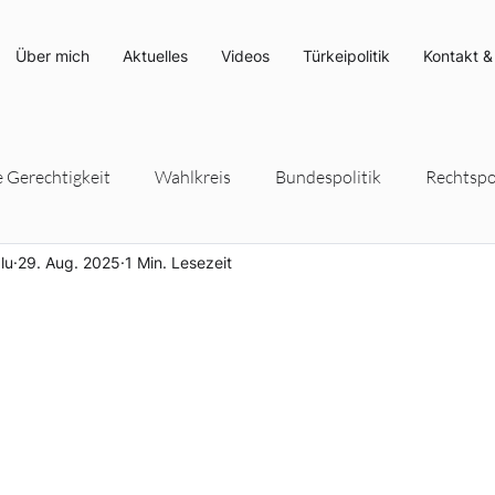
Über mich
Aktuelles
Videos
Türkeipolitik
Kontakt &
e Gerechtigkeit
Wahlkreis
Bundespolitik
Rechtspol
lu
29. Aug. 2025
1 Min. Lesezeit
rteipolitik
Umwelt- und Klimaschutz
Energiepolitik