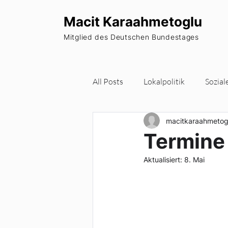
Macit Karaahmetoglu
Mitglied des Deutschen Bundestages
All Posts
Lokalpolitik
Sozial
macitkaraahmetog
Wohnraum
Europa
Pa
Termine
Aktualisiert:
8. Mai
Newsletter