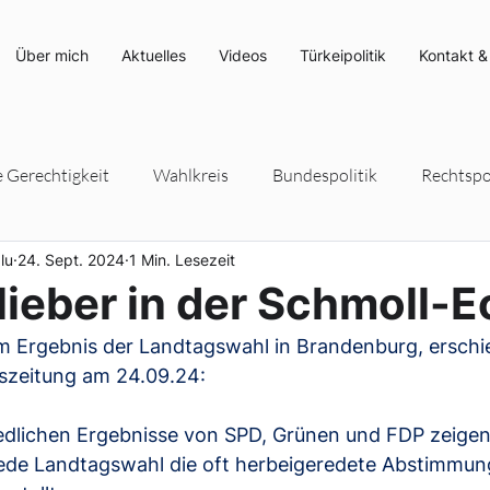
Über mich
Aktuelles
Videos
Türkeipolitik
Kontakt &
e Gerechtigkeit
Wahlkreis
Bundespolitik
Rechtspol
lu
24. Sept. 2024
1 Min. Lesezeit
rteipolitik
Umwelt- und Klimaschutz
Energiepolitik
 lieber in der Schmoll-E
 Ergebnis der Landtagswahl in Brandenburg, erschie
szeitung am 24.09.24:
iedlichen Ergebnisse von SPD, Grünen und FDP zeigen
 jede Landtagswahl die oft herbeigeredete Abstimmung