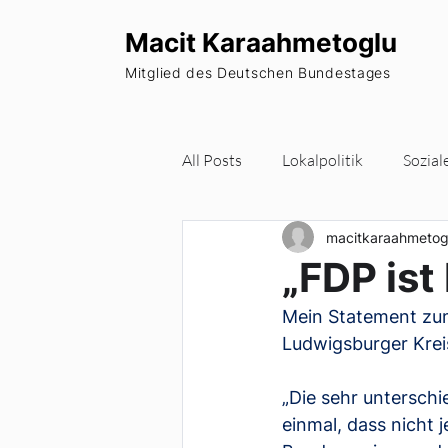
Macit Karaahmetoglu
Mitglied des Deutschen Bundestages
All Posts
Lokalpolitik
Sozial
macitkaraahmetog
Wohnraum
Europa
Pa
„FDP ist
Mein Statement zum
Newsletter
Ludwigsburger Krei
„Die sehr untersch
einmal, dass nicht