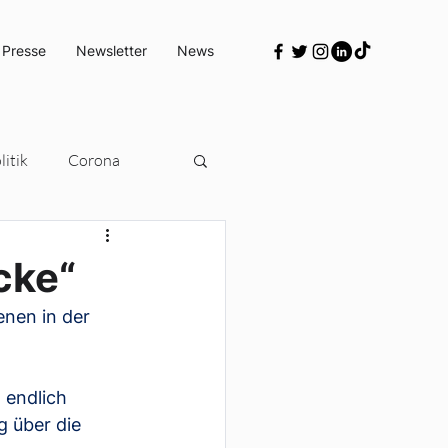
 Presse
Newsletter
News
itik
Corona
Türkeipolitik
cke“
nen in der 
 endlich 
 über die 