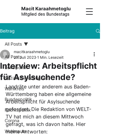
Macit Karaahmetoglu
Mitglied des Bundestags
Beitrag
All Posts
macitkaraahmetoglu
All Posts
27. Juli 2023
1 Min. Lesezeit
Interview: Arbeitspflicht
Lokalpolitik
für Asylsuchende?
Soziale Gerechtigkeit
Landräte unter anderem aus Baden-
Wahlkreis
Württemberg haben eine allgemeine 
Bundespolitik
Arbeitspflicht für Asylsuchende 
gefordert. Die Redaktion von WELT-
Rechtspolitik
TV hat mich an diesem Mittwoch 
Corona
gefragt, was ich davon halte. Hier 
Wohnraum
meine Antworten: