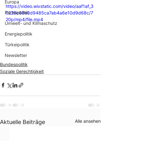
Europa
https://video.wixstatic.com/video/aaf1af_3
Parteipolitik
0226c88e3d9485ca7ab4a6e10d9d68c/7
20p/mp4/file.mp4
Umwelt- und Klimaschutz
Energiepolitik
Türkeipolitik
Newsletter
Bundespolitik
Soziale Gerechtigkeit
Alle ansehen
Aktuelle Beiträge