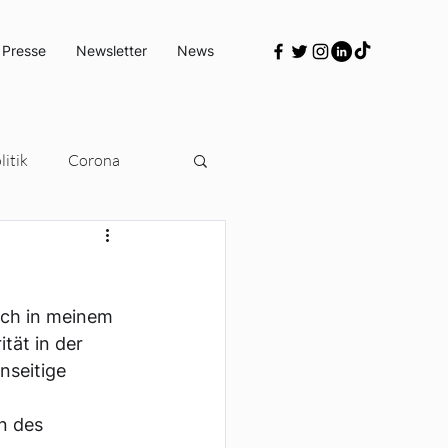
 Presse
Newsletter
News
itik
Corona
Türkeipolitik
ach in meinem 
tät in der 
nseitige 
n des 