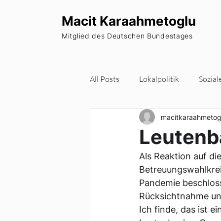
Macit Karaahmetoglu
Mitglied des Deutschen Bundestages
All Posts
Lokalpolitik
Sozial
macitkaraahmetog
Wohnraum
Europa
Pa
Leutenb
Als Reaktion auf d
Newsletter
Betreuungswahlkreis
Pandemie beschlosse
Rücksichtnahme und
Ich finde, das ist 