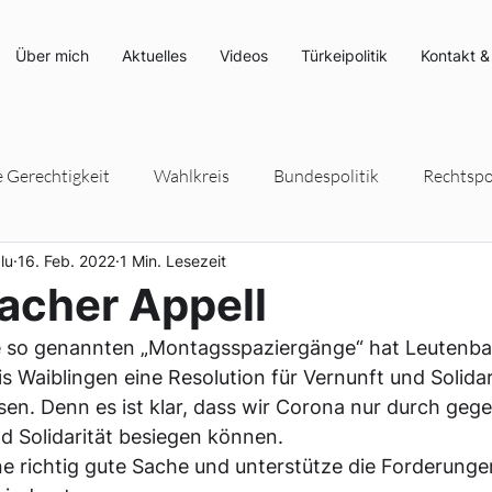
Über mich
Aktuelles
Videos
Türkeipolitik
Kontakt &
e Gerechtigkeit
Wahlkreis
Bundespolitik
Rechtspol
lu
16. Feb. 2022
1 Min. Lesezeit
rteipolitik
Umwelt- und Klimaschutz
Energiepolitik
acher Appell
ie so genannten „Montagsspaziergänge“ hat Leutenb
 Waiblingen eine Resolution für Vernunft und Solidari
n. Denn es ist klar, dass wir Corona nur durch gege
 Solidarität besiegen können. 
eine richtig gute Sache und unterstütze die Forderunge