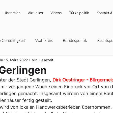
Über mich
Aktuelles
Videos
Türkeipolitik
Kontakt &
e Gerechtigkeit
Wahlkreis
Bundespolitik
Rechtspol
lu
15. März 2022
1 Min. Lesezeit
rteipolitik
Umwelt- und Klimaschutz
Energiepolitik
Gerlingen
er der Stadt Gerlingen, 
Dirk Oestringer - Bürgermeis
h mir vergangene Woche einen Eindruck vor Ort von 
erlingen gemacht. Insgesamt werden von einem Baut
ienhäuser fertig gestellt. 
 wird von lokalen Handwerksbetrieben übernommen. 