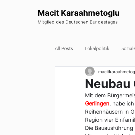
Macit Karaahmetoglu
Mitglied des Deutschen Bundestages
All Posts
Lokalpolitik
Sozial
macitkaraahmetog
Wohnraum
Europa
Pa
Neubau 
Mit dem Bürgermeist
Newsletter
Gerlingen
, habe ic
Reihenhäusern in G
Region vier Einfamil
Die Bauausführung