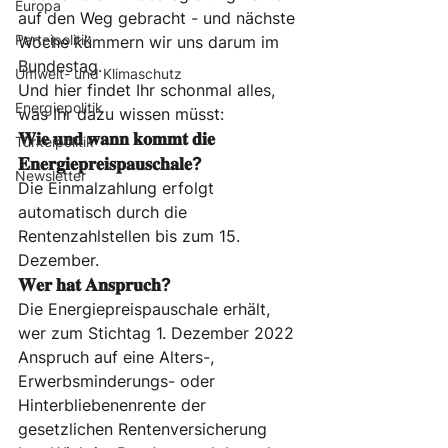
Europa
auf den Weg gebracht - und nächste 
Parteipolitik
Woche kümmern wir uns darum im 
Bundestag. 
Umwelt- und Klimaschutz
Und hier findet Ihr schonmal alles, 
Energiepolitik
was Ihr dazu wissen müsst:
𝐖𝐢𝐞 𝐮𝐧𝐝 𝐰𝐚𝐧𝐧 𝐤𝐨𝐦𝐦𝐭 𝐝𝐢𝐞 
Türkeipolitik
𝐄𝐧𝐞𝐫𝐠𝐢𝐞𝐩𝐫𝐞𝐢𝐬𝐩𝐚𝐮𝐬𝐜𝐡𝐚𝐥𝐞?
Newsletter
Die Einmalzahlung erfolgt 
automatisch durch die 
Rentenzahlstellen bis zum 15. 
Dezember.
𝐖𝐞𝐫 𝐡𝐚𝐭 𝐀𝐧𝐬𝐩𝐫𝐮𝐜𝐡?
Die Energiepreispauschale erhält, 
wer zum Stichtag 1. Dezember 2022 
Anspruch auf eine Alters-, 
Erwerbsminderungs- oder 
Hinterbliebenenrente der 
gesetzlichen Rentenversicherung 