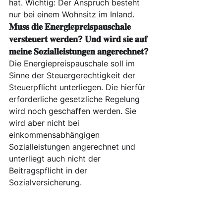
hat. Wichtig: Der Anspruch besteht 
nur bei einem Wohnsitz im Inland.
𝐌𝐮𝐬𝐬 𝐝𝐢𝐞 𝐄𝐧𝐞𝐫𝐠𝐢𝐞𝐩𝐫𝐞𝐢𝐬𝐩𝐚𝐮𝐬𝐜𝐡𝐚𝐥𝐞 
𝐯𝐞𝐫𝐬𝐭𝐞𝐮𝐞𝐫𝐭 𝐰𝐞𝐫𝐝𝐞𝐧? 𝐔𝐧𝐝 𝐰𝐢𝐫𝐝 𝐬𝐢𝐞 𝐚𝐮𝐟 
𝐦𝐞𝐢𝐧𝐞 𝐒𝐨𝐳𝐢𝐚𝐥𝐥𝐞𝐢𝐬𝐭𝐮𝐧𝐠𝐞𝐧 𝐚𝐧𝐠𝐞𝐫𝐞𝐜𝐡𝐧𝐞𝐭?
Die Energiepreispauschale soll im 
Sinne der Steuergerechtigkeit der 
Steuerpflicht unterliegen. Die hierfür 
erforderliche gesetzliche Regelung 
wird noch geschaffen werden. Sie 
wird aber nicht bei 
einkommensabhängigen 
Sozialleistungen angerechnet und 
unterliegt auch nicht der 
Beitragspflicht in der 
Sozialversicherung.