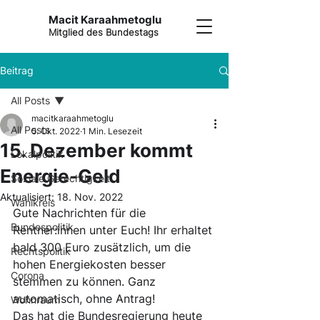
Macit Karaahmetoglu
Mitglied des Bundestags
Beitrag
All Posts
macitkaraahmetoglu
All Posts
5. Okt. 2022
1 Min. Lesezeit
15. Dezember kommt
Lokalpolitik
Energie-Geld
Soziale Gerechtigkeit
Aktualisiert:
18. Nov. 2022
Wahlkreis
Gute Nachrichten für die 
Bundespolitik
Rentner:innen unter Euch! Ihr erhaltet 
bald 300 Euro zusätzlich, um die 
Rechtspolitik
hohen Energiekosten besser 
Corona
stemmen zu können. Ganz 
automatisch, ohne Antrag!
Wohnraum
Das hat die Bundesregierung heute 