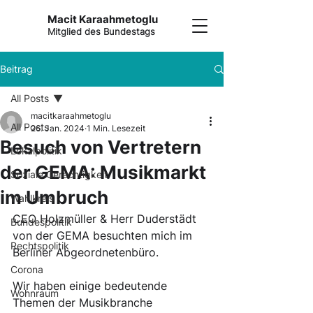
Macit Karaahmetoglu
Mitglied des Bundestags
Beitrag
All Posts
macitkaraahmetoglu
All Posts
26. Jan. 2024
1 Min. Lesezeit
Besuch von Vertretern
Lokalpolitik
der GEMA: Musikmarkt
Soziale Gerechtigkeit
im Umbruch
Wahlkreis
CEO Holzmüller & Herr Duderstädt 
Bundespolitik
von der GEMA besuchten mich im 
Rechtspolitik
Berliner Abgeordnetenbüro. 
Corona
Wir haben einige bedeutende 
Wohnraum
Themen der Musikbranche 