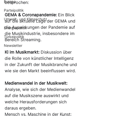
Europa
besprochen:
Parteipolitik
GEMA & Coronapandemie:
 Ein Blick 
Umwelt- und Klimaschutz
auf die aktuelle Lage der GEMA und 
die Auswirkungen der Pandemie auf 
Energiepolitik
die Musikindustrie, insbesondere im 
Türkeipolitik
Bereich Streaming.
Newsletter
KI im Musikmarkt:
 Diskussion über 
die Rolle von künstlicher Intelligenz 
in der Zukunft der Musikbranche und 
wie sie den Markt beeinflussen wird.
Medienwandel in der Musikwelt:
Analyse, wie sich der Medienwandel 
auf die Musikszene auswirkt und 
welche Herausforderungen sich 
daraus ergeben.
Mensch vs. Maschine in der Kunst: 