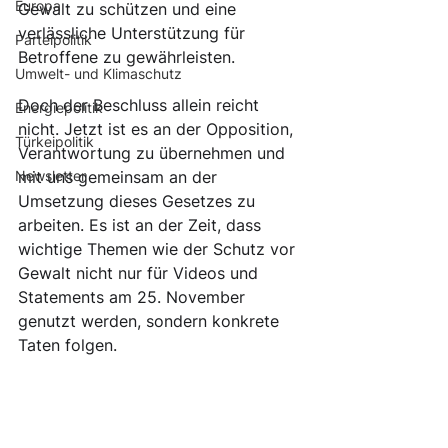
Europa
Gewalt zu schützen und eine 
verlässliche Unterstützung für 
Parteipolitik
Betroffene zu gewährleisten.
Umwelt- und Klimaschutz
Doch der Beschluss allein reicht 
Energiepolitik
nicht. Jetzt ist es an der Opposition, 
Türkeipolitik
Verantwortung zu übernehmen und 
Newsletter
mit uns gemeinsam an der 
Umsetzung dieses Gesetzes zu 
arbeiten. Es ist an der Zeit, dass 
wichtige Themen wie der Schutz vor 
Gewalt nicht nur für Videos und 
Statements am 25. November 
genutzt werden, sondern konkrete 
Taten folgen.