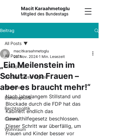
Macit Karaahmetoglu
Mitglied des Bundestags
Beitrag
All Posts
macitkaraahmetoglu
All Posts
28. Nov. 2024
1 Min. Lesezeit
„Ein Meilenstein im
Lokalpolitik
Schutz von Frauen –
Soziale Gerechtigkeit
aber es braucht mehr!“
Wahlkreis
Nach jahrelangem Stillstand und 
Bundespolitik
Blockade durch die FDP hat das 
Rechtspolitik
Kabinett endlich das 
Gewalthilfegesetz beschlossen. 
Corona
Dieser Schritt war überfällig, um 
Wohnraum
Frauen und Kinder besser vor 