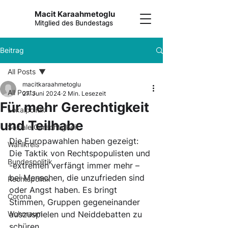
Macit Karaahmetoglu
Mitglied des Bundestags
Beitrag
All Posts
macitkaraahmetoglu
All Posts
27. Juni 2024
2 Min. Lesezeit
Für mehr Gerechtigkeit
Lokalpolitik
und Teilhabe
Soziale Gerechtigkeit
Die Europawahlen haben gezeigt: 
Wahlkreis
Die Taktik von Rechtspopulisten und 
Bundespolitik
-extremen verfängt immer mehr – 
bei Menschen, die unzufrieden sind 
Rechtspolitik
oder Angst haben. Es bringt 
Corona
Stimmen, Gruppen gegeneinander 
Wohnraum
auszuspielen und Neiddebatten zu 
schüren. 