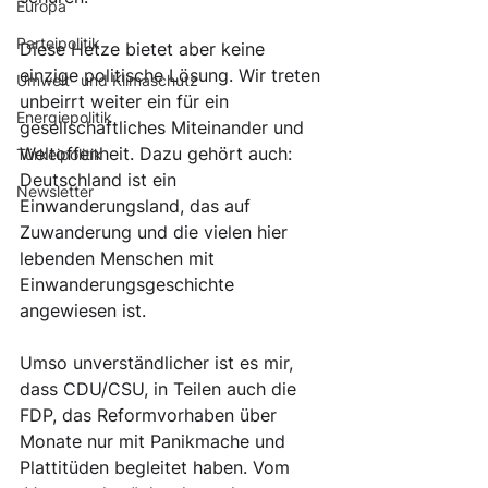
Europa
Parteipolitik
Diese Hetze bietet aber keine 
einzige politische Lösung. Wir treten 
Umwelt- und Klimaschutz
unbeirrt weiter ein für ein 
Energiepolitik
gesellschaftliches Miteinander und 
Weltoffenheit. Dazu gehört auch: 
Türkeipolitik
Deutschland ist ein 
Newsletter
Einwanderungsland, das auf 
Zuwanderung und die vielen hier 
lebenden Menschen mit 
Einwanderungsgeschichte 
angewiesen ist.
Umso unverständlicher ist es mir, 
dass CDU/CSU, in Teilen auch die 
FDP, das Reformvorhaben über 
Monate nur mit Panikmache und 
Plattitüden begleitet haben. Vom 