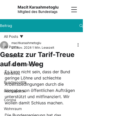
Macit Karaahmetoglu
Mitglied des Bundestags
Beitrag
All Posts
macitkaraahmetoglu
All Posts
27. Nov. 2024
1 Min. Lesezeit
Gesetz zur Tarif-Treue
Lokalpolitik
auf dem Weg
Soziale Gerechtigkeit
Es kann nicht sein, dass der Bund 
Wahlkreis
geringe Löhne und schlechte 
Bundespolitik
Arbeitsbedingungen durch die 
Vergabe von öffentlichen Aufträgen 
Rechtspolitik
unterstützt und mitfinanziert. Wir 
Corona
wollen damit Schluss machen.
Wohnraum
Die Bundesregierung hat das 