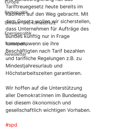
Europa
Tariftreuegesetz heute bereits im 
Parteipolitik
Kabinett auf den Weg gebracht. Mit 
dem Gesetz wollen wir sicherstellen, 
Umwelt- und Klimaschutz
dass Unternehmen für Aufträge des 
Energiepolitik
Bundes künftig nur in Frage 
kommen, wenn sie ihre 
Türkeipolitik
Beschäftigten nach Tarif bezahlen 
Newsletter
und tarifliche Regelungen z.B. zu 
Mindestjahresurlaub und 
Höchstarbeitszeiten garantieren.
Wir hoffen auf die Unterstützung 
aller Demokrat:innen im Bundestag 
bei diesem ökonomisch und 
gesellschaftlich wichtigen Vorhaben.
#spd