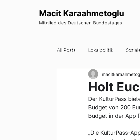
Macit Karaahmetoglu
Mitglied des Deutschen Bundestages
All Posts
Lokalpolitik
Sozial
macitkaraahmetog
Wohnraum
Europa
Pa
Holt Euc
Der KulturPass biet
Newsletter
Budget von 200 Eur
Budget in der App 
„Die KulturPass-App