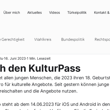
Über mich
Aktuelles
Videos
Türkeipolitik
Kontakt &
e Gerechtigkeit
Wahlkreis
Bundespolitik
Rechtspol
lu
16. Juni 2023
1 Min. Lesezeit
rteipolitik
Umwelt- und Klimaschutz
Energiepolitik
h den KulturPass
et allen jungen Menschen, die 2023 ihren 18. Geburtst
o für kulturelle Angebote. Seit gestern können junge
freischalten und die Angebote nutzen.
 steht ab dem 14.06.2023 für iOS und Android in den