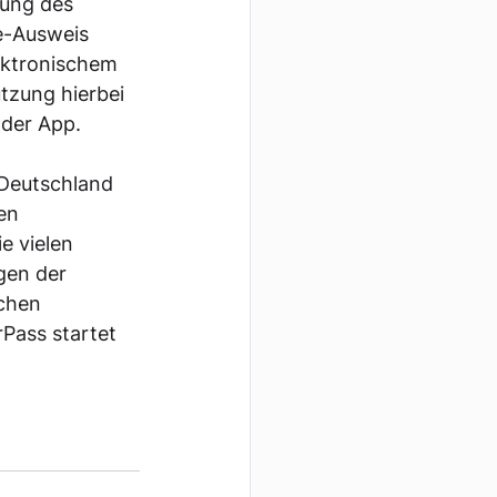
tung des 
e-Ausweis 
ektronischem 
tzung hierbei 
 der App.
 Deutschland 
en 
e vielen 
gen der 
chen 
Pass startet 