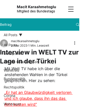
Macit Karaahmetoglu
Mitglied des Bundestags
Beitrag
All Posts
macitkaraahmetoglu
All Posts
2. Mai 2023
1 Min. Lesezeit
Interview in WELT TV zur
Lokalpolitik
Lage in der Türkei
Soziale Gerechtigkeit
Mit Welt TV habe ich über die 
Wahlkreis
anstehenden Wahlen in der Türkei 
Bundespolitik
gesprochen. Hier zu sehen:
Rechtspolitik
„Er hat an Glaubwürdigkeit verloren 
Corona
und ich glaube, dass ihn das das 
Wohnraum
Amt kosten wird“