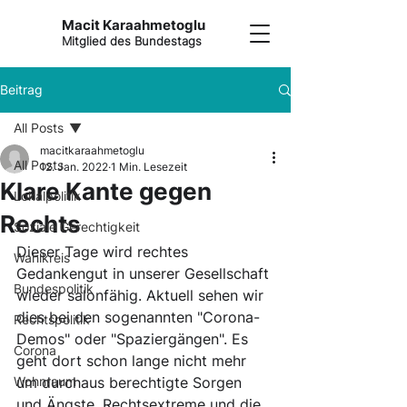
Macit Karaahmetoglu
Mitglied des Bundestags
Beitrag
All Posts
macitkaraahmetoglu
All Posts
12. Jan. 2022
1 Min. Lesezeit
Klare Kante gegen
Lokalpolitik
Rechts
Soziale Gerechtigkeit
Dieser Tage wird rechtes 
Wahlkreis
Gedankengut in unserer Gesellschaft 
Bundespolitik
wieder salonfähig. Aktuell sehen wir 
dies bei den sogenannten "Corona-
Rechtspolitik
Demos" oder "Spaziergängen". Es 
Corona
geht dort schon lange nicht mehr 
Wohnraum
um durchaus berechtigte Sorgen 
und Ängste. Rechtsextreme und die 