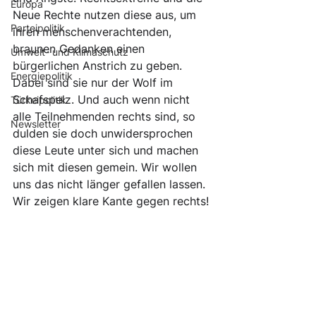
Europa
Neue Rechte nutzen diese aus, um 
Parteipolitik
ihren menschenverachtenden, 
braunen Gedanken einen 
Umwelt- und Klimaschutz
bürgerlichen Anstrich zu geben. 
Energiepolitik
Dabei sind sie nur der Wolf im 
Schafspelz. Und auch wenn nicht 
Türkeipolitik
alle Teilnehmenden rechts sind, so 
Newsletter
dulden sie doch unwidersprochen 
diese Leute unter sich und machen 
sich mit diesen gemein. Wir wollen 
uns das nicht länger gefallen lassen. 
Wir zeigen klare Kante gegen rechts!