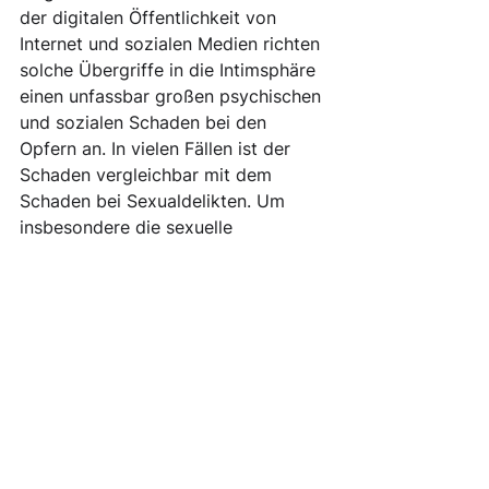
der digitalen Öffentlichkeit von 
Internet und sozialen Medien richten 
solche Übergriffe in die Intimsphäre 
einen unfassbar großen psychischen 
und sozialen Schaden bei den 
Opfern an. In vielen Fällen ist der 
Schaden vergleichbar mit dem 
Schaden bei Sexualdelikten. Um 
insbesondere die sexuelle 
Intimsphäre besser zu schützen, 
benötigen wir auch hier eine 
entsprechende Anpassung des 
Strafrechts. Hierfür werbe ich um 
Unterstützung.
Vielen Dank für die Aufmerksamkeit.