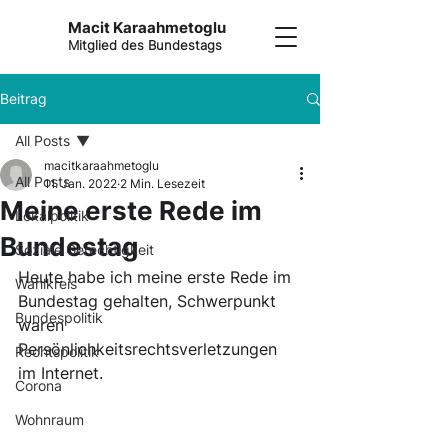
Macit Karaahmetoglu
Mitglied des Bundestags
Beitrag
All Posts
macitkaraahmetoglu
All Posts
11. Jan. 2022
2 Min. Lesezeit
Meine erste Rede im
Lokalpolitik
Bundestag
Soziale Gerechtigkeit
Heute habe ich meine erste Rede im 
Wahlkreis
Bundestag gehalten, Schwerpunkt 
Bundespolitik
waren 
Persönlichkeitsrechtsverletzungen 
Rechtspolitik
im Internet.
Corona
Wohnraum