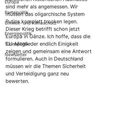
Europa
sind mehr als angemessen. Wir 
Parteipolitik
müssen das oligarchische System 
Putins komplett trocken legen. 
Umwelt- und Klimaschutz
Dieser Krieg betrifft schon jetzt 
Energiepolitik
Europa in Gänze. Ich hoffe, dass die 
EU-Mitglieder endlich Einigkeit 
Türkeipolitik
zeigen und gemeinsam eine Antwort 
Newsletter
formulieren. Auch in Deutschland 
müssen wir die Themen Sicherheit 
und Verteidigung ganz neu 
bewerten.