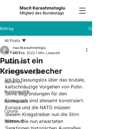
Macit Karaahmetoglu
Mitglied des Bundestags
Beitrag
All Posts
macitkaraahmetoglu
All Posts
24. Feb. 2022
1 Min. Lesezeit
Putin ist ein
Lokalpolitik
Kriegsverbecher
Soziale Gerechtigkeit
Ich bin fassungslos über das brutale, 
Wahlkreis
kaltschnäuzige Vorgehen von Putin. 
Bundespolitik
Seine Begründungen für den 
Einmarsch sind allesamt konstruiert. 
Rechtspolitik
Europa und die NATO müssen 
Corona
diesem Kriegstreiber nun die Stirn 
Wohnraum
bieten. Die nun erwarteten 
Sanktionen historischen Ausmaßes 