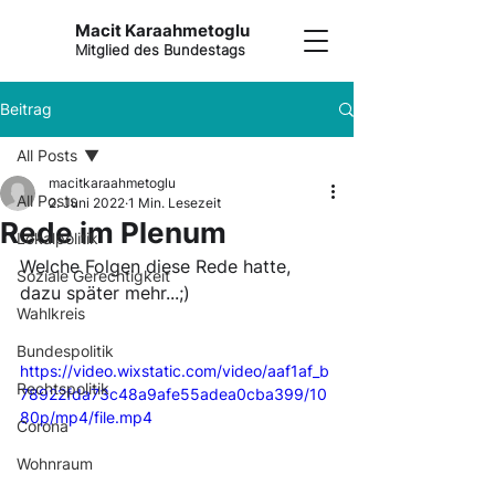
Macit Karaahmetoglu
Mitglied des Bundestags
Beitrag
All Posts
macitkaraahmetoglu
All Posts
2. Juni 2022
1 Min. Lesezeit
Rede im Plenum
Lokalpolitik
Welche Folgen diese Rede hatte, 
Soziale Gerechtigkeit
dazu später mehr...;)
Wahlkreis
Bundespolitik
https://video.wixstatic.com/video/aaf1af_b
Rechtspolitik
78922fda73c48a9afe55adea0cba399/10
80p/mp4/file.mp4
Corona
Wohnraum