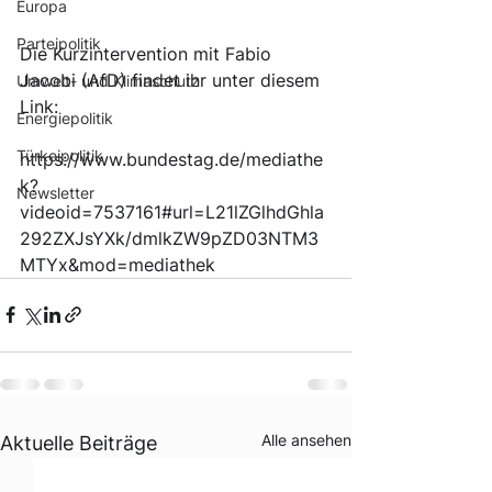
Europa
Parteipolitik
Die Kurzintervention mit Fabio 
Jacobi (AfD) findet ihr unter diesem 
Umwelt- und Klimaschutz
Link:
Energiepolitik
Türkeipolitik
https://www.bundestag.de/mediathe
k?
Newsletter
videoid=7537161#url=L21lZGlhdGhla
292ZXJsYXk/dmlkZW9pZD03NTM3
MTYx&mod=mediathek
Alle ansehen
Aktuelle Beiträge