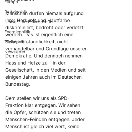
Europa
Parteipolitik
Menschen dürfen niemals aufgrund 
ihrer Herkunft und Hautfarbe 
Umwelt- und Klimaschutz
diskriminiert, bedroht oder verletzt 
Energiepolitik
werden. Das ist eigentlich eine 
Selbstverständlichkeit, nicht 
Türkeipolitik
verhandelbar und Grundlage unserer 
Newsletter
Demokratie. Und dennoch nehmen 
Hass und Hetze zu – in der 
Gesellschaft, in den Medien und seit 
einigen Jahren auch im Deutschen 
Bundestag. 
Dem stellen wir uns als SPD-
Fraktion klar entgegen. Wir sehen 
die Opfer, schützen sie und treten 
Menschen-Feinden entgegen. Jeder 
Mensch ist gleich viel wert, keine 