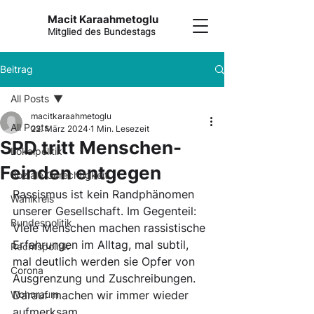
Macit Karaahmetoglu
Mitglied des Bundestags
Beitrag
All Posts
macitkaraahmetoglu
All Posts
22. März 2024
1 Min. Lesezeit
SPD tritt Menschen-
Lokalpolitik
Feinden entgegen
Soziale Gerechtigkeit
Rassismus ist kein Randphänomen 
Wahlkreis
unserer Gesellschaft. Im Gegenteil: 
Bundespolitik
Viele Menschen machen rassistische 
Erfahrungen im Alltag, mal subtil, 
Rechtspolitik
mal deutlich werden sie Opfer von 
Corona
Ausgrenzung und Zuschreibungen. 
Wohnraum
Darauf machen wir immer wieder 
aufmerksam.