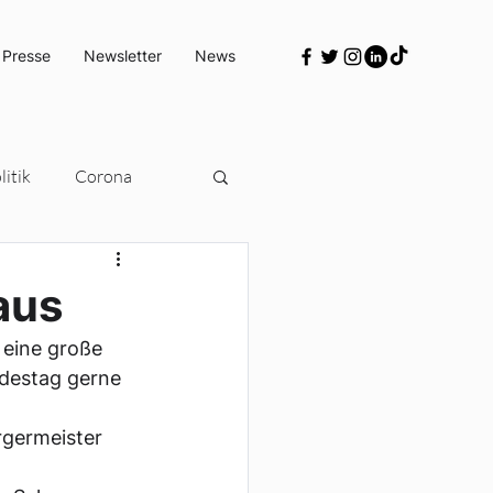
 Presse
Newsletter
News
itik
Corona
Türkeipolitik
aus
eine große 
destag gerne 
rgermeister 