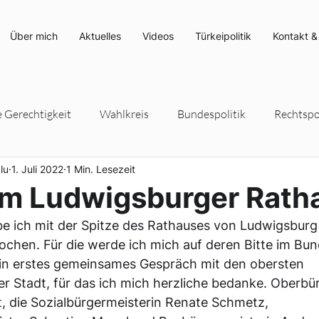
Über mich
Aktuelles
Videos
Türkeipolitik
Kontakt &
e Gerechtigkeit
Wahlkreis
Bundespolitik
Rechtspol
lu
1. Juli 2022
1 Min. Lesezeit
rteipolitik
Umwelt- und Klimaschutz
Energiepolitik
 im Ludwigsburger Rath
 ich mit der Spitze des Rathauses von Ludwigsburg 
chen. Für die werde ich mich auf deren Bitte im Bun
ein erstes gemeinsames Gespräch mit den obersten 
r Stadt, für das ich mich herzliche bedanke. Oberbü
, die Sozialbürgermeisterin Renate Schmetz, 