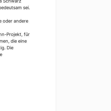
ea Schwarz 
bedeutsam sei. 
ne oder andere 
n-Projekt, für 
en, die eine 
g. Die 
e 