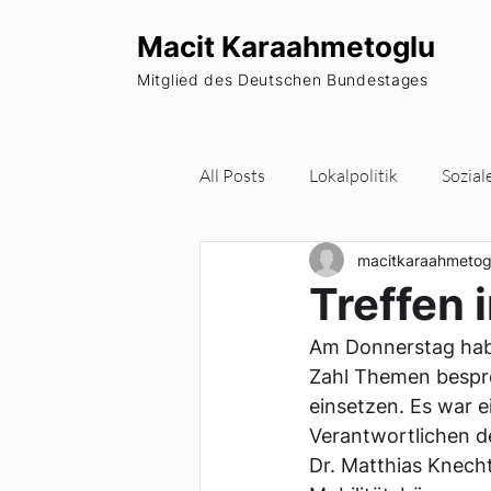
Macit Karaahmetoglu
Mitglied des Deutschen Bundestages
All Posts
Lokalpolitik
Sozial
macitkaraahmetog
Wohnraum
Europa
Pa
Treffen
Am Donnerstag habe
Newsletter
Zahl Themen bespro
einsetzen. Es war 
Verantwortlichen de
Dr. Matthias Knecht