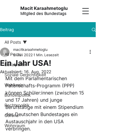
Macit Karaahmetoglu
Mitglied des Bundestags
Beitrag
All Posts
macitkaraahmetoglu
All Posts
5. Juli 2022
1 Min. Lesezeit
Ein Jahr USA!
Lokalpolitik
Aktualisiert:
16. Aug. 2022
Soziale Gerechtigkeit
Mit dem Parlamentarischen 
Wahlkreis
Patenschafts-Programm (PPP) 
können Schüler:innen (zwischen 15 
Bundespolitik
und 17 Jahren) und junge 
Rechtspolitik
Berufstätige mit einem Stipendium 
des Deutschen Bundestages ein 
Corona
Austauschjahr in den USA 
Wohnraum
verbringen.