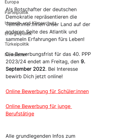
Europa
Als Botschafter der deutschen 
Parteipolitik
Demokratie repräsentieren die 
Umwelt- und Klimaschutz
Teilnehmer:innen unser Land auf der 
anderen Seite des Atlantik und 
Energiepolitik
sammeln Erfahrungen fürs Leben!
Türkeipolitik
Die Bewerbungsfrist für das 40. PPP 
Newsletter
2023/24 endet am Freitag, den 
9. 
September 2022
. Bei Interesse 
bewirb Dich jetzt online!
Online Bewerbung für Schüler:innen
Online Bewerbung für junge 
Berufstätige
Alle grundlegenden Infos zum 