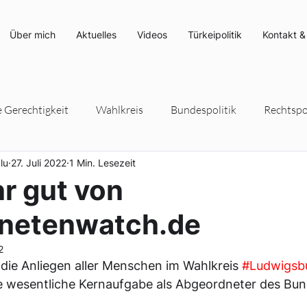
Über mich
Aktuelles
Videos
Türkeipolitik
Kontakt &
e Gerechtigkeit
Wahlkreis
Bundespolitik
Rechtspol
lu
27. Juli 2022
1 Min. Lesezeit
rteipolitik
Umwelt- und Klimaschutz
Energiepolitik
r gut von
netenwatch.de
2
 die Anliegen aller Menschen im Wahlkreis 
#Ludwigsb
ine wesentliche Kernaufgabe als Abgeordneter des Bu