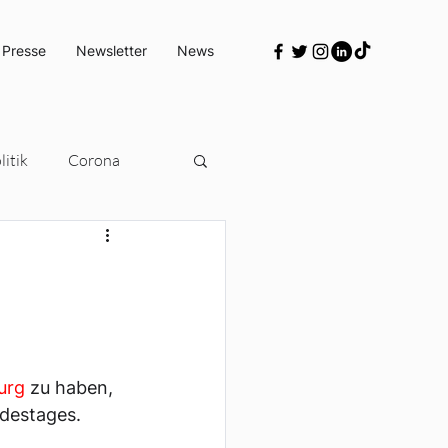
 Presse
Newsletter
News
itik
Corona
Türkeipolitik
urg
 zu haben, 
ndestages.