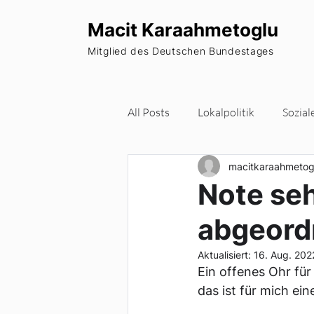
Macit Karaahmetoglu
Mitglied des Deutschen Bundestages
All Posts
Lokalpolitik
Sozial
macitkaraahmetog
Wohnraum
Europa
Pa
Note seh
abgeord
Newsletter
Aktualisiert:
16. Aug. 202
Ein offenes Ohr für
das ist für mich e