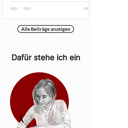
spannende Eindrücke gesammelt. Für
mich war es der erste Besuch und eine
wertvolle Gelegenheit, Aserbaidschan
besser kennenzulernen. Besonders
Alle Beiträge anzeigen
wichtig war der Austausch vor Ort: mit
Lokalpolitikerinnen und -politikern,
dem deutschen Botschafter sowie
Vertreterinnen und
Dafür stehe ich ein