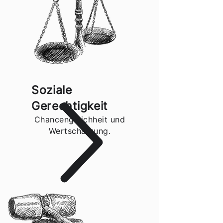
Soziale
Gerechtigkeit
Chancengleichheit und
Wertschätzung.