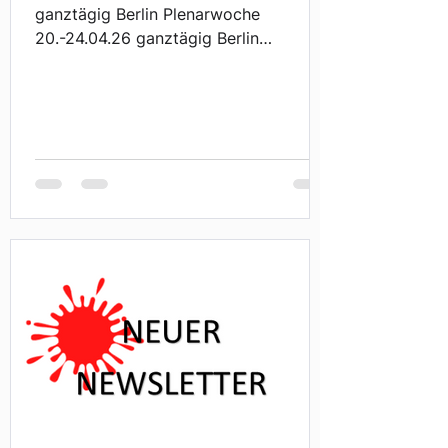
ganztägig Berlin Plenarwoche
20.-24.04.26 ganztägig Berlin
Plenarwoche 04.-08.05.26 ganztägig
Berlin Plenarwoche 18.-22.05.2026
ganztägig Berlin Plenarwoche
27.05.2026 17:30 Uhr Ludwigsburg,
Scala Offenes Mikrofon: Mit Isabel
Cademartori und Robin Mesarosch
22.05.2026 19:00 Uhr Keltensaal
Asperg, Marktplatz 2, 71679 Asperg
125 Jahre SPD-Ortsverein Asperg
08.-12.06.2026 ganztägig Berlin
Plenarwoche