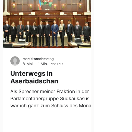
2023 Dezember 2022 November 2022
Oktober 2022 September 20
macitkaraahmetoglu
8. Mai
1 Min. Lesezeit
Unterwegs in
Aserbaidschan
Als Sprecher meiner Fraktion in der
Parlamentariergruppe Südkaukasus
war ich ganz zum Schluss des Monats
in Aserbaidschan unterwegs. Wir haben
das Land intensiv bereist, viele
unterschiedliche Orte gesehen und